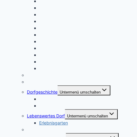
Audioguide Alte Rösterei
Audioguide Backhaus
Audioguide Kirchplatz
Audioguide Dorfanger und Ellipse
Audioguide Dorfkirche
Audioguide Erlebnisgarten
Audioguide Friedhöfe
Audioguide Hof Meyer-Peter
Audioguide Hof Meyer-Hermann
Audioguide Kotten
Audioguide Vassemer in Boekste
Backhaus
„Vassemer in Boekste“ – Versmolder in Bockhorst
Dorfgeschichte
Untermenü umschalten
Salzenteichsheide
Schuljubiläum
Lebenswertes Dorf
Untermenü umschalten
Erlebnisgarten
Trauungen im Kotten