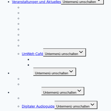
Veranstaltungen und Aktuelles
Untermenü umschalten
Kalender
Spargelmarkt
Boekster Platt
Biotoppflege
Boule spielen
Dorfspaziergang und Bücherei
Kiebitz-Kids
Spinnen und Weben
UmWelt-Café
Untermenü umschalten
Themen
Die AG, ihre Ziele und Aktivitäten
Heimatverein
Untermenü umschalten
Wer sind wir?
Mitglied werden
Bockhorst erleben
Untermenü umschalten
Dorfinfo
Digitaler Audioguide
Untermenü umschalten