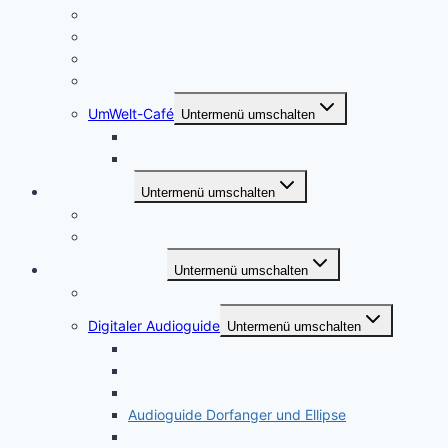
Boule spielen
Dorfspaziergang und Bücherei
Kiebitz-Kids
Spinnen und Weben
UmWelt-Café
Untermenü umschalten
Themen
Die AG, ihre Ziele und Aktivitäten
Heimatverein
Untermenü umschalten
Wer sind wir?
Mitglied werden
Bockhorst erleben
Untermenü umschalten
Dorfinfo
Digitaler Audioguide
Untermenü umschalten
Audioguide Alte Rösterei
Audioguide Backhaus
Audioguide Kirchplatz
Audioguide Dorfanger und Ellipse
Audioguide Dorfkirche