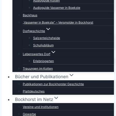
Audioguide Kotten
Audioguide Vassemer in Boekste
Backhaus
„Vassemer in Boekste“ – Versmolder in Bockhorst
Dorfgeschichte
Salzenteichsheide
Schuljubiläum
Lebenswertes Dorf
Erlebnisgarten
Trauungen im Kotten
Bücher und Publikationen
Publikationen zur Bockhorster Geschichte
Plattdeutsches
Bockhorst im Netz
Vereine und Institutionen
Gewerbe