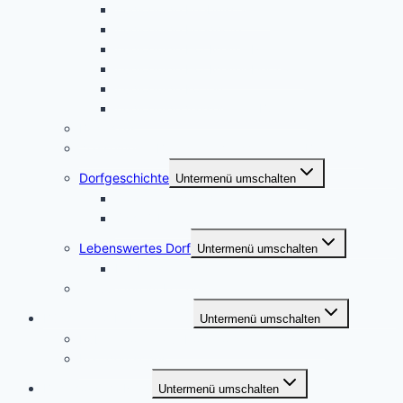
Audioguide Erlebnisgarten
Audioguide Friedhöfe
Audioguide Hof Meyer-Peter
Audioguide Hof Meyer-Hermann
Audioguide Kotten
Audioguide Vassemer in Boekste
Backhaus
„Vassemer in Boekste“ – Versmolder in Bockhorst
Dorfgeschichte
Untermenü umschalten
Salzenteichsheide
Schuljubiläum
Lebenswertes Dorf
Untermenü umschalten
Erlebnisgarten
Trauungen im Kotten
Bücher und Publikationen
Untermenü umschalten
Publikationen zur Bockhorster Geschichte
Plattdeutsches
Bockhorst im Netz
Untermenü umschalten