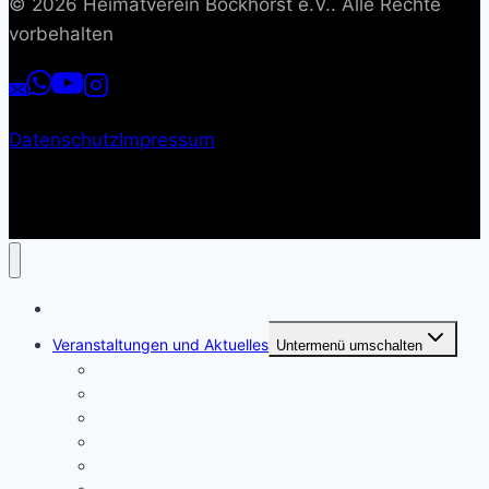
© 2026 Heimatverein Bockhorst e.V.. Alle Rechte
vorbehalten
Datenschutz
Impressum
Start
Veranstaltungen und Aktuelles
Untermenü umschalten
Kalender
Spargelmarkt
Boekster Platt
Biotoppflege
Boule spielen