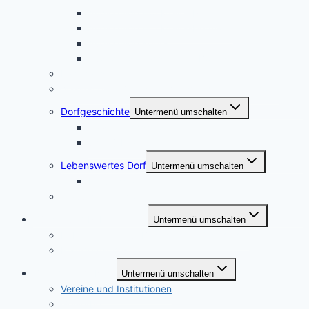
Audioguide Hof Meyer-Peter
Audioguide Hof Meyer-Hermann
Audioguide Kotten
Audioguide Vassemer in Boekste
Backhaus
„Vassemer in Boekste“ – Versmolder in Bockhorst
Dorfgeschichte
Untermenü umschalten
Salzenteichsheide
Schuljubiläum
Lebenswertes Dorf
Untermenü umschalten
Erlebnisgarten
Trauungen im Kotten
Bücher und Publikationen
Untermenü umschalten
Publikationen zur Bockhorster Geschichte
Plattdeutsches
Bockhorst im Netz
Untermenü umschalten
Vereine und Institutionen
Gewerbe