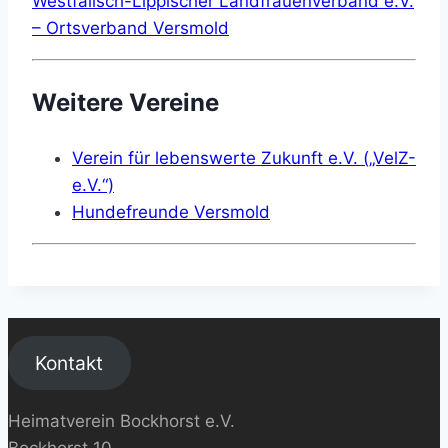
Westfälisch-Lippischer Landfrauenverband e.V.
– Ortsverband Versmold
Weitere Vereine
Verein für lebenswerte Zukunft e.V. („VelZ-
e.V.“)
Hundefreunde Versmold
Kontakt
Heimatverein Bockhorst e.V.