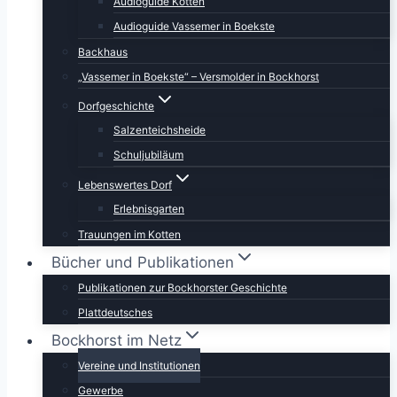
Audioguide Kotten
Audioguide Vassemer in Boekste
Backhaus
„Vassemer in Boekste“ – Versmolder in Bockhorst
Dorfgeschichte
Salzenteichsheide
Schuljubiläum
Lebenswertes Dorf
Erlebnisgarten
Trauungen im Kotten
Bücher und Publikationen
Publikationen zur Bockhorster Geschichte
Plattdeutsches
Bockhorst im Netz
Vereine und Institutionen
Gewerbe