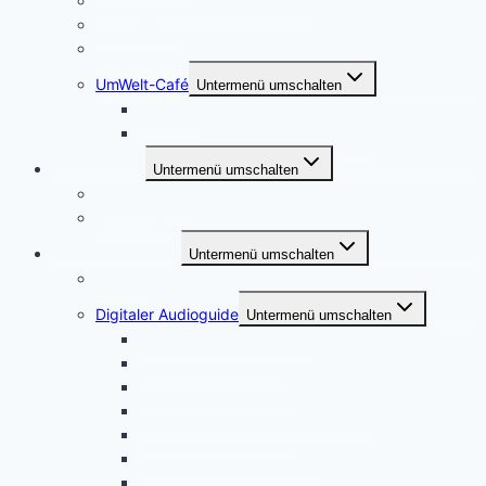
Dorfspaziergang und Bücherei
Kiebitz-Kids
Spinnen und Weben
UmWelt-Café
Untermenü umschalten
Themen
Die AG, ihre Ziele und Aktivitäten
Heimatverein
Untermenü umschalten
Wer sind wir?
Mitglied werden
Bockhorst erleben
Untermenü umschalten
Dorfinfo
Digitaler Audioguide
Untermenü umschalten
Audioguide Alte Rösterei
Audioguide Backhaus
Audioguide Kirchplatz
Audioguide Dorfanger und Ellipse
Audioguide Dorfkirche
Audioguide Erlebnisgarten
Audioguide Friedhöfe