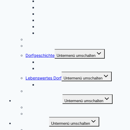
Audioguide Erlebnisgarten
Audioguide Friedhöfe
Audioguide Hof Meyer-Peter
Audioguide Hof Meyer-Hermann
Audioguide Kotten
Audioguide Vassemer in Boekste
Backhaus
„Vassemer in Boekste“ – Versmolder in Bockhorst
Dorfgeschichte
Untermenü umschalten
Salzenteichsheide
Schuljubiläum
Lebenswertes Dorf
Untermenü umschalten
Erlebnisgarten
Trauungen im Kotten
Bücher und Publikationen
Untermenü umschalten
Publikationen zur Bockhorster Geschichte
Plattdeutsches
Bockhorst im Netz
Untermenü umschalten
Vereine und Institutionen