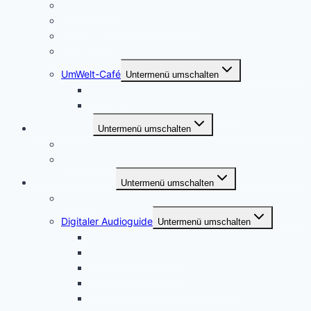
Boule spielen
Dorfspaziergang und Bücherei
Kiebitz-Kids
Spinnen und Weben
UmWelt-Café
Untermenü umschalten
Themen
Die AG, ihre Ziele und Aktivitäten
Heimatverein
Untermenü umschalten
Wer sind wir?
Mitglied werden
Bockhorst erleben
Untermenü umschalten
Dorfinfo
Digitaler Audioguide
Untermenü umschalten
Audioguide Alte Rösterei
Audioguide Backhaus
Audioguide Kirchplatz
Audioguide Dorfanger und Ellipse
Audioguide Dorfkirche